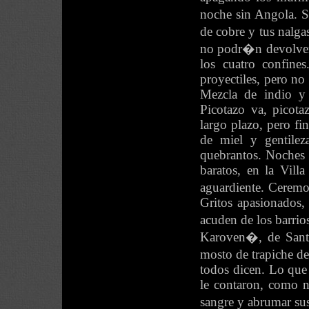
noche sin Angola. S
de cobre y tus nalg
no podr�n devolverle
los cuatro confines
proyectiles, pero no 
Mezcla de indio y 
Picotazo va, picota
largo plazo, pero f
de miel y gentilez
quebrantos. Noches 
baratos, en la Vill
aguardiente. Ceremo
Gritos apasionados,
acuden de los barri
Karoven�, de Santa
mosto de trapiche de
todos dicen. Lo que 
le contaron, como no
sangre y abrumar sus