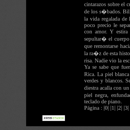
cintarazos sobre el 
de los s�bados. Bil
la vida regalada d
poco precio le sepa
con amor. Y estira 
sepultar� el cuerp
que remontarse haci
la ra�z de esta histo
risa. Nadie vio la es
Ya se sabe que fuer
Rica. La piel blan
verdes y blancos. Se
diestra acalla con u
piel negra, enfund
teclado de piano.
Página :
|0|
|1|
|2|
|3|