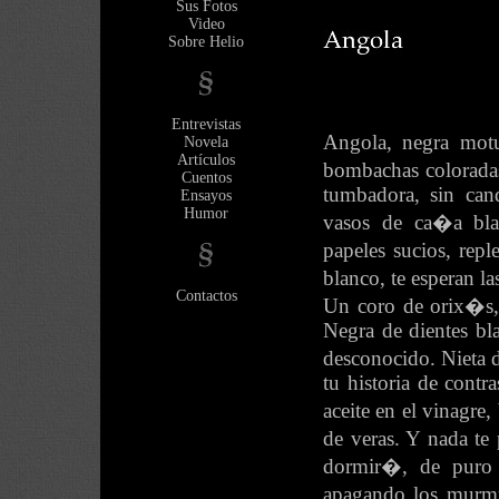
Sus Fotos
Video
Sobre Helio
Entrevistas
Angola, negra mot
Novela
Artículos
bombachas colorada
Cuentos
tumbadora, sin can
Ensayos
Humor
vasos de ca�a blan
papeles sucios, repl
blanco, te esperan l
Contactos
Un coro de orix�s, 
Negra de dientes bl
desconocido. Nieta 
tu historia de contr
aceite en el vinagre
de veras. Y nada te 
dormir�, de puro 
apagando los murmu