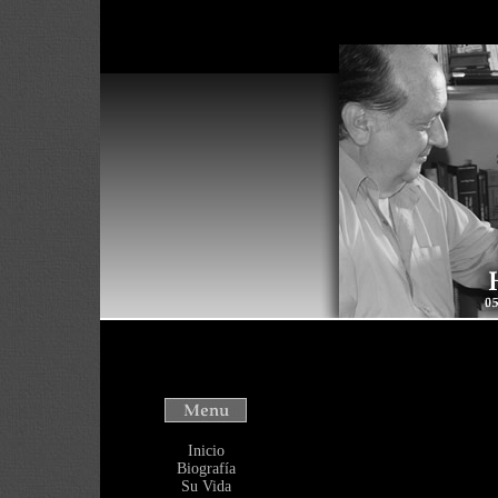
Warning
: Use o
will throw an Er
/home/heliover
Inicio
Biografía
Su Vida