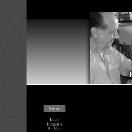
Warning
: Use o
will throw an Er
/home/heliover
Inicio
Biografía
Su Vida