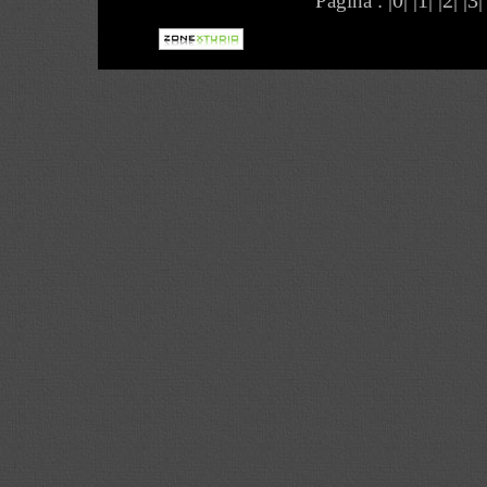
Página :
|0|
|1|
|2|
|3|