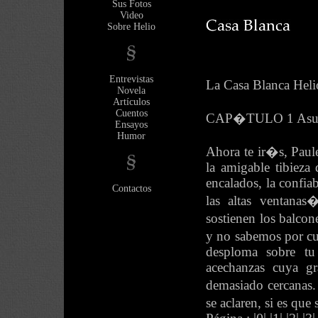
Sus Fotos
Video
Sobre Helio
Entrevistas
La Casa Blanca Heli
Novela
Artículos
Cuentos
CAP�TULO 1 Asunci
Ensayos
Humor
Ahora te ir�s, Paul
la amigable tibieza
encalados, la confia
Contactos
las altas ventanas
sostienen los balcon
y no sabemos por cu�
desploma sobre tu 
acechanzas cuya gr
demasiado cercanas.
se aclaren, si es qu