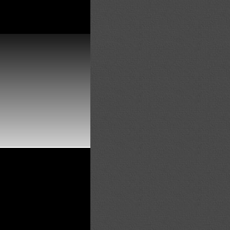
ow an Error in a future
n line
84