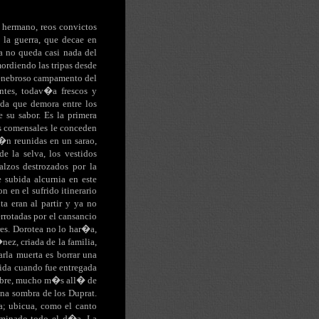
u hermano, reos convictos
 la guerra, que decae en
 no queda casi nada del
ordiendo las tripas desde
tenebroso campamento del
ntes, todav�a frescos y
ada que demora entre los
e su sabor. Es la primera
s comensales le conceden
t�n reunidas en un sarao,
e la selva, los vestidos
alzos destrozados por la
 subida alcurnia en este
n en el sufrido itinerario
 eran al partir y ya no
rrotadas por el cansancio
res. Dorotea no lo har�a,
nez, criada de la familia,
la muerta es borrar una
uida cuando fue entregada
ombre, mucho m�s all� de
na sombra de los Duprat.
a; ubicua, como el canto
minado todo el d�a. La