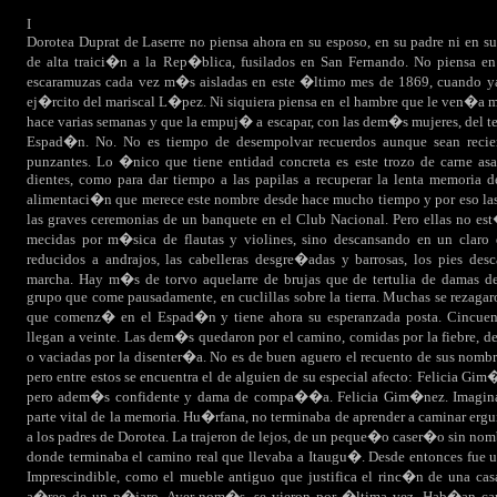
I
Dorotea Duprat de Laserre no piensa ahora en su esposo, en su padre ni en s
de alta traici�n a la Rep�blica, fusilados en San Fernando. No piensa en
escaramuzas cada vez m�s aisladas en este �ltimo mes de 1869, cuando ya
ej�rcito del mariscal L�pez. Ni siquiera piensa en el hambre que le ven�a m
hace varias semanas y que la empuj� a escapar, con las dem�s mujeres, del 
Espad�n. No. No es tiempo de desempolvar recuerdos aunque sean recie
punzantes. Lo �nico que tiene entidad concreta es este trozo de carne as
dientes, como para dar tiempo a las papilas a recuperar la lenta memoria d
alimentaci�n que merece este nombre desde hace mucho tiempo y por eso la
las graves ceremonias de un banquete en el Club Nacional. Pero ellas no es
mecidas por m�sica de flautas y violines, sino descansando en un claro d
reducidos a andrajos, las cabelleras desgre�adas y barrosas, los pies desc
marcha. Hay m�s de torvo aquelarre de brujas que de tertulia de damas de
grupo que come pausadamente, en cuclillas sobre la tierra. Muchas se rezagaro
que comenz� en el Espad�n y tiene ahora su esperanzada posta. Cincuenta
llegan a veinte. Las dem�s quedaron por el camino, comidas por la fiebre, de
o vaciadas por la disenter�a. No es de buen aguero el recuento de sus nomb
pero entre estos se encuentra el de alguien de su especial afecto: Felicia Gim�
pero adem�s confidente y dama de compa��a. Felicia Gim�nez. Imaginar
parte vital de la memoria. Hu�rfana, no terminaba de aprender a caminar erg
a los padres de Dorotea. La trajeron de lejos, de un peque�o caser�o sin n
donde terminaba el camino real que llevaba a Itaugu�. Desde entonces fue u
Imprescindible, como el mueble antiguo que justifica el rinc�n de una cas
a�reo de un p�jaro. Ayer nom�s, se vieron por �ltima vez. Hab�an ca