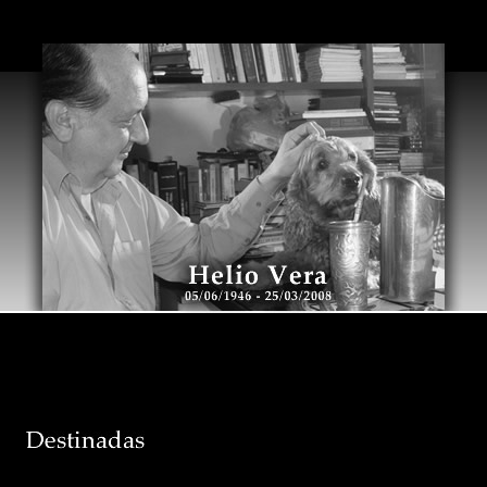
Warning
: Use of undefined constant id - assumed 'id' (this will thr
version of PHP) in
/home/heliovera/public_html/heliovera.php
o