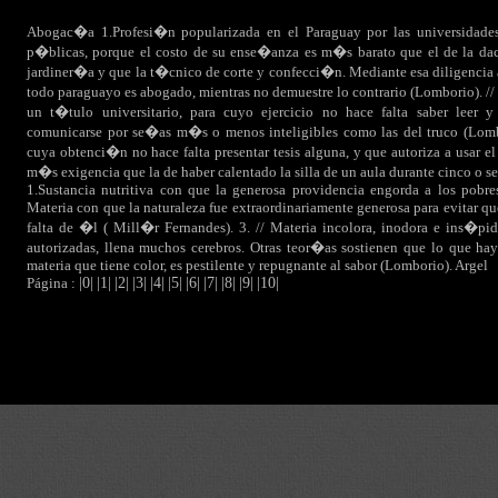
Abogac�a 1.Profesi�n popularizada en el Paraguay por las universidades
p�blicas, porque el costo de su ense�anza es m�s barato que el de la dact
jardiner�a y que la t�cnico de corte y confecci�n. Mediante esa diligenci
todo paraguayo es abogado, mientras no demuestre lo contrario (Lomborio). //
un t�tulo universitario, para cuyo ejercicio no hace falta saber leer y
comunicarse por se�as m�s o menos inteligibles como las del truco (Lomb
cuya obtenci�n no hace falta presentar tesis alguna, y que autoriza a usar el
m�s exigencia que la de haber calentado la silla de un aula durante cinco o s
1.Sustancia nutritiva con que la generosa providencia engorda a los pobres
Materia con que la naturaleza fue extraordinariamente generosa para evitar qu
falta de �l ( Mill�r Fernandes). 3. // Materia incolora, inodora e ins�p
autorizadas, llena muchos cerebros. Otras teor�as sostienen que lo que hay
materia que tiene color, es pestilente y repugnante al sabor (Lomborio). Argel
Página :
|0|
|1|
|2|
|3|
|4|
|5|
|6|
|7|
|8|
|9|
|10|