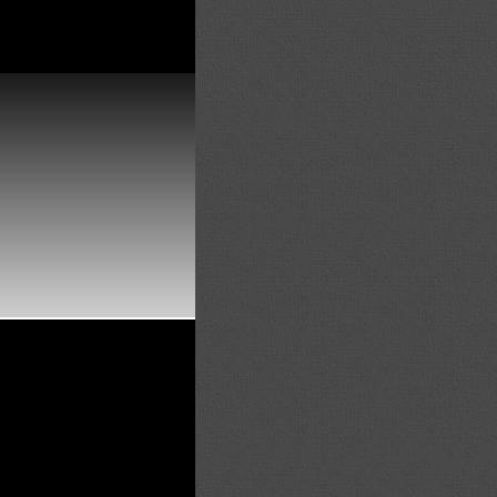
ow an Error in a future
n line
84