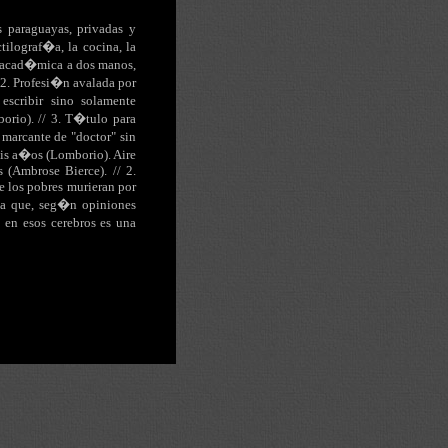
 paraguayas, privadas y
ilograf�a, la cocina, la
a acad�mica a dos manos,
 2. Profesi�n avalada por
 escribir sino solamente
orio). // 3. T�tulo para
 marcante de "doctor" sin
eis a�os (Lomborio). Aire
 (Ambrose Bierce). // 2.
e los pobres murieran por
ida que, seg�n opiniones
 en esos cerebros es una