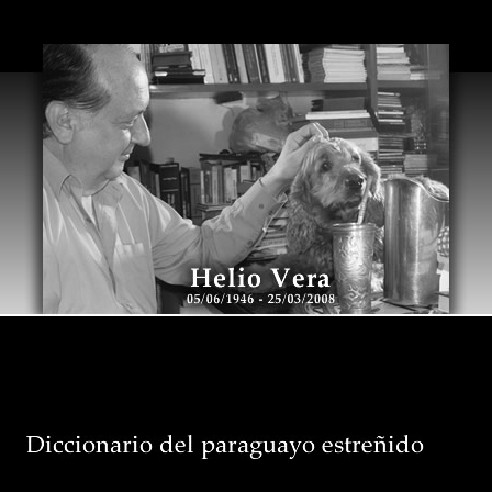
Warning
: Use of undefined constant id - assumed 'id' (this will thr
version of PHP) in
/home/heliovera/public_html/heliovera.php
o