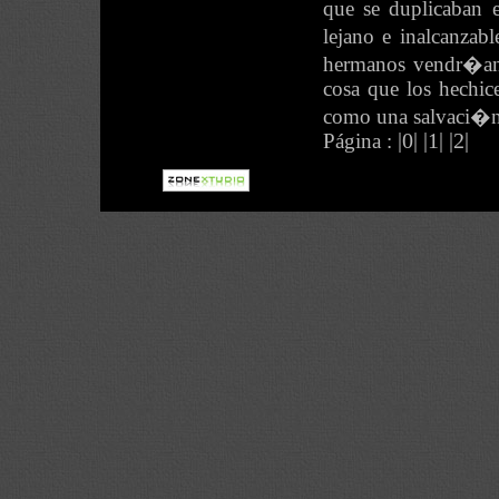
que se duplicaban
lejano e inalcanzab
hermanos vendr�an d
cosa que los hechic
como una salvaci�n
Página :
|0|
|1|
|2|