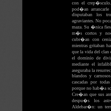
con el crep�scul
pod�an arrancarle
disputaban los tr
agraviantes. No poc
maza. Su �nica fiest
m�s cortos y noc
cubr�an con ceniza
mientras gritaban h
que la vida del cla
el dominio de divi
mediante el infali
aseguraba la resurrec
blandos y carnosos
cascadas por toda
porque no hab�a sol
Cre�an que sus ant
despu�s los ast
Aldebar�n: un terr