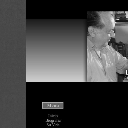
Warning
: Use o
will throw an Er
/home/heliover
Inicio
Biografía
Su Vida