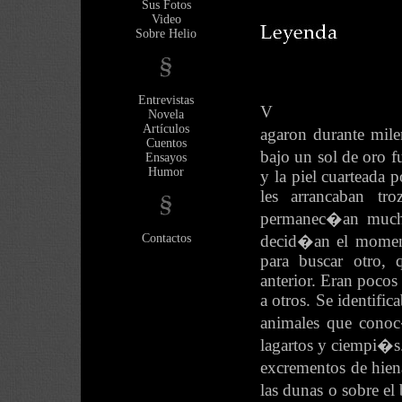
Sus Fotos
Video
Sobre Helio
Entrevistas
V
Novela
Artículos
agaron durante mile
Cuentos
bajo un sol de oro f
Ensayos
Humor
y la piel cuarteada 
les arrancaban tr
permanec�an mucho
Contactos
decid�an el moment
para buscar otro, 
anterior. Eran pocos
a otros. Se identifi
animales que conoc�a
lagartos y ciempi�s
excrementos de hien
las dunas o sobre el