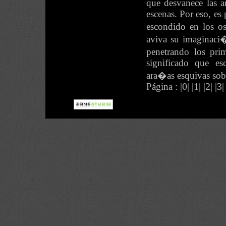
que desvanece las a
escenas. Por eso, es
escondido en los os
aviva su imaginaci
penetrando los prim
significado que es
ara�as esquivas sobr
Página :
|0|
|1|
|2|
|3|