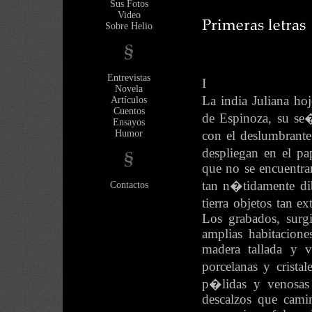
Sus Fotos
Video
Sobre Helio
Entrevistas
I
Novela
La india Juliana hoj
Artículos
Cuentos
de Espinoza, su se�
Ensayos
Humor
con el deslumbrant
despliegan en el pa
que no se encuentran
tan n�tidamente di
Contactos
tierra objetos tan 
Los grabados, surgi
amplias habitacione
madera tallada y v
porcelanas y crist
p�lidas y venosas 
descalzos que cami