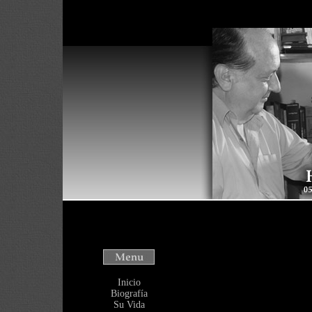
Warning
: Use o
will throw an Er
/home/heliover
Inicio
Biografía
Su Vida