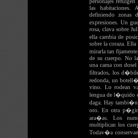
personajes refulgen 
las habitaciones.
definiendo zonas d
expresiones. Un g
rosa, clava sobre Ju
ella cambia de posi
sobre la coraza. Ell
mirarla tan fijamen
de su cuerpo. No l
una cama con dosel y
filtrados, los d�bi
redonda, un botell�
vino. Lo rodean va
lengua de l�quido os
daga. Hay tambi�n 
oro. En otra p�gin
ara�as. Los nume
multiplican los cue
Todav�a conservan, 