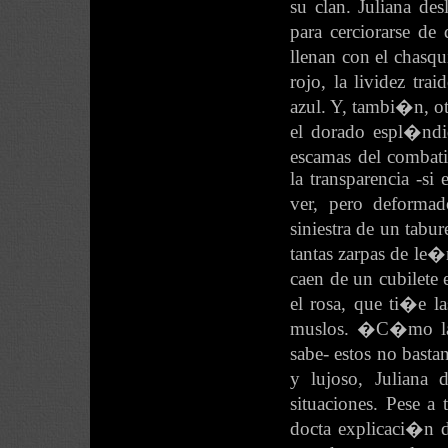
su clan. Juliana de
para cerciorarse d
llenan con el chasqu
rojo, la lividez tra
azul. Y, tambi�n, ot
el dorado espl�ndi
escamas del combat
la transparencia -si
ver, pero deformad
siniestra de un tabu
tantas zarpas de le�
caen de un cubilete
el rosa, que ti�e la
muslos. �C�mo la a
sabe- estos no basta
y lujoso, Juliana 
situaciones. Pese a
docta explicaci�n d